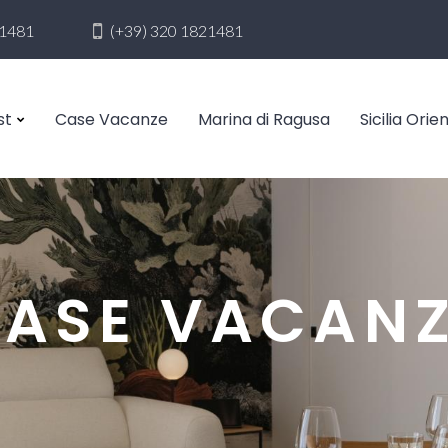
21481
(+39) 320 1821481
st
Case Vacanze
Marina di Ragusa
Sicilia Orie
ASE VACAN