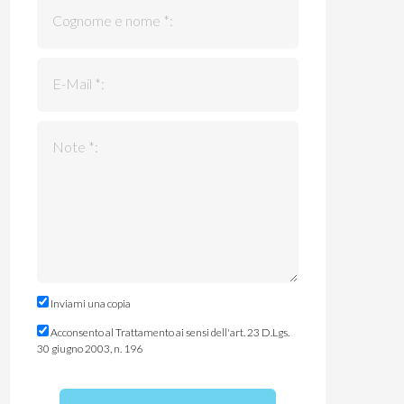
Cognome e nome *:
E-Mail *:
Note *:
Inviami una copia
Acconsento al Trattamento ai sensi dell'art. 23 D.Lgs.
30 giugno 2003, n. 196