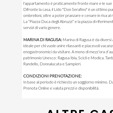
l'appartamento è praticamente fronte mare e le sue spi
Difronte la casa, il Lido "Don Serafino" è un ottimo punto
ombrelloni, oltre a poter pranzare e cenare in riva al
La “Piazza Duca degli Abruzzi” e la piazza di riferimento
servizi di vario genere.
MARINA DI RAGUSA:
Marina di Ragusa è da diversi a
ideale per chi vuole unire rilassanti e piacevoli vacanz
enogastronomici da visitare. A meno di mezz’ora d’auto
patrimonio Unesco: Ragusa Ibla, Scicli e Modica. Tant
Randello, Donnalucata e Sampieri.
CONDIZIONI PRENOTAZIONE:
In base al periodo è richiesto un soggiorno minimo. D
Prenota Online e valuta prezzi e disponibilità.