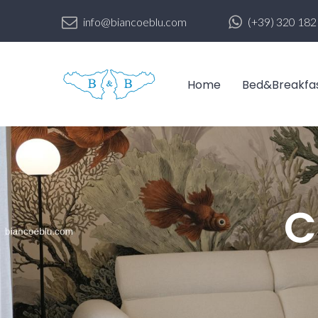
info@biancoeblu.com
(+39) 320 18
Home
Bed&Breakfa
C