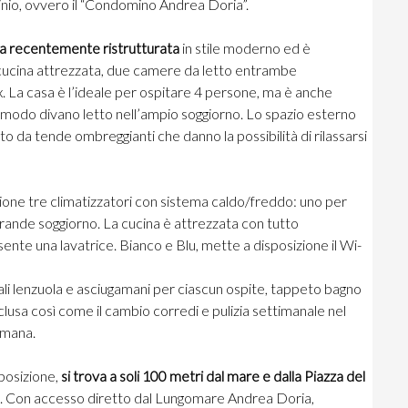
inio, ovvero il “Condomino Andrea Doria”.
ta recentemente ristrutturata
in stile moderno ed è
cucina attrezzata, due camere da letto entrambe
 La casa è l’ideale per ospitare 4 persone, ma è anche
 comodo divano letto nell’ampio soggiorno. Lo spazio esterno
to da tende ombreggianti che danno la possibilità di rilassarsi
one tre climatizzatori con sistema caldo/freddo: uno per
grande soggiorno. La cucina è attrezzata con tutto
ente una lavatrice. Bianco e Blu, mette a disposizione il Wi-
 quali lenzuola e asciugamani per ciascun ospite, tappeto bagno
 inclusa così come il cambio corredi e pulizia settimanale nel
timana.
posizione,
si trova a soli 100 metri dal mare e dalla Piazza del
zi. Con accesso diretto dal Lungomare Andrea Doria,