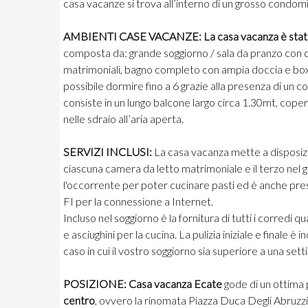
casa vacanze si trova all’interno di un grosso condom
AMBIENTI CASE VACANZE:
La casa vacanza è sta
composta da: grande soggiorno / sala da pranzo con 
matrimoniali, bagno completo con ampia doccia e box.
possibile dormire fino a 6 grazie alla presenza di un
consiste in un lungo balcone largo circa 1.30mt, coper
nelle sdraio all’aria aperta.
SERVIZI INCLUSI:
La casa vacanza mette a disposizi
ciascuna camera da letto matrimoniale e il terzo nel 
l'occorrente per poter cucinare pasti ed è anche pres
FI per la connessione a Internet.
Incluso nel soggiorno è la fornitura di tutti i corredi
e asciughini per la cucina. La pulizia iniziale e finale è
caso in cui il vostro soggiorno sia superiore a una set
POSIZIONE:
Casa vacanza Ecate
gode di un ottima 
centro
, ovvero la rinomata Piazza Duca Degli Abruz