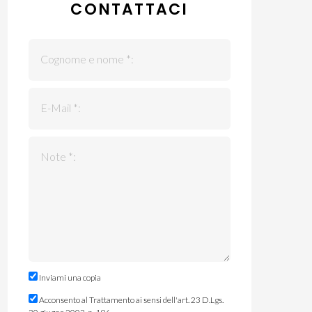
CONTATTACI
Cognome e nome *:
E-Mail *:
Note *:
Inviami una copia
Acconsento al Trattamento ai sensi dell'art. 23 D.Lgs.