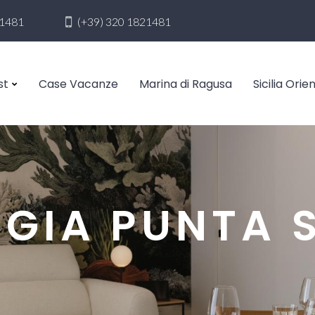
21481
(+39) 320 1821481
st
Case Vacanze
Marina di Ragusa
Sicilia Orie
GGIA PUNTA 