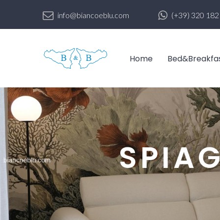
info@biancoeblu.com
(+39) 320 18
Home
Bed&Breakfa
SPIA