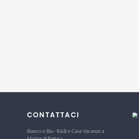
CONTATTACI
Bianco e Blu - B&B e Case Vacanze a
Marina di Ragusa