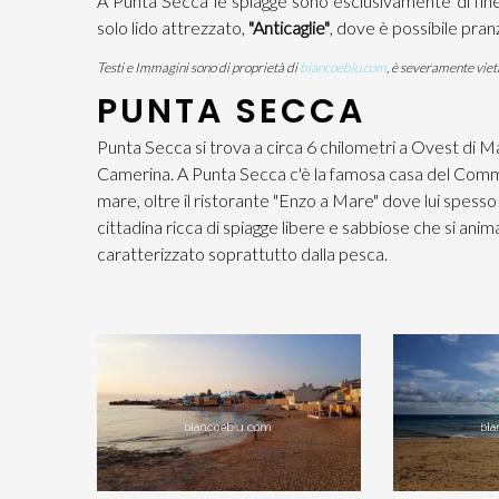
A Punta Secca le spiagge sono esclusivamente di fine
solo lido attrezzato,
"Anticaglie"
, dove è possibile pran
Testi e Immagini sono di proprietà di
biancoeblu.com
, è severamente vieta
PUNTA SECCA
Punta Secca si trova a circa 6 chilometri a Ovest di 
Camerina. A Punta Secca c'è la famosa casa del Commi
mare, oltre il ristorante "Enzo a Mare" dove lui spesso
cittadina ricca di spiagge libere e sabbiose che si ani
caratterizzato soprattutto dalla pesca.