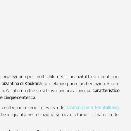
bia proseguono per molti chilometri. Innanzitutto si incontrano,
à bizantina di Kaukana
con relativo parco archeologico. Subito
co. All’interno di esso si trova, ancora attivo, un
caratteristico
orre cinquecentesca
.
 celeberrima serie televisiva del
Commissario Montalbano
.
che in quanto nella frazione si trova la famosissima casa del