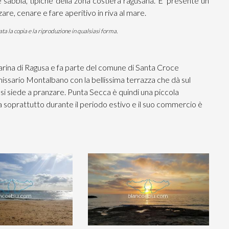
 sabbia, tipiche della zona costiera ragusana. E' presente un
zare, cenare e fare aperitivo in riva al mare.
ta la copia e la riproduzione in qualsiasi forma.
Marina di Ragusa e fa parte del comune di Santa Croce
ssario Montalbano con la bellissima terrazza che dà sul
 si siede a pranzare. Punta Secca è quindi una piccola
ma soprattutto durante il periodo estivo e il suo commercio è