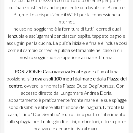
La cucina è attrezzata con tutto l'occorrente per poter
cucinare pasti ed è anche presente una lavatrice. Bianco e
Blu, mette a disposizione il Wi-FI per la connessione a
Internet.
Incluso nel soggiorno è la fornitura di tutti i corredi quali
lenzuola e asciugamani per ciascun ospite, tappeto bagno e
asciughini per la cucina. La pulizia iniziale e finale è inclusa così
come il cambio corredi e pulizia settimanale nel caso in cui il
vostro soggiorno sia superiore a una settimana.
POSIZIONE:
Casa vacanza Ecate
gode di un ottima
posizione,
si trova a soli 100 metri dal mare e dalla Piazza del
centro
, ovvero la rinomata Piazza Duca Degli Abruzzi. Con
accesso diretto dal Lungomare Andrea Doria,
l'appartamento è praticamente fronte mare e le sue spiagge
sono di sabbia e libere alla fruizione dei bagnati. Difronte la
casa, il Lido "Don Serafino" è un ottimo punto di riferimento
sulla spiaggia per il noleggio di lettini, ombrelloni, oltre a poter
pranzare e cenare in riva al mare.