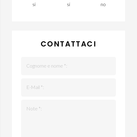
si
si
no
CONTATTACI
Cognome e nome *:
E-Mail *:
Note *: