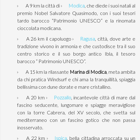
A 9 km la città di
Modica
, che diede i suoi natali al
premio Nobel Salvatore Quasimodo, con i suoi tesori
tardo barocco “Patrimonio UNESCO” e la rinomata
cioccolata modicana.
A 26 km il capoluogo
Ragusa
, città, dove arte e
tradizione vivono in armonia e che custodisce tra il suo
centro storico e il suo borgo antico Ibla, il tesoro
barocco “ Patrimonio UNESCO”.
A 15 km la rilassante
Marina di Modica
, meta ambita
da chi pratica Windsurf e chi ama la tranquillità, spiaggia
bellissima con dune dorate e mare cristallino.
A 20 km
Pozzallo
, incantevole città di mare dal
fascino seducente, lungomare e spiagge meravigliose
con la torre Cabrera, del XV secolo, che svetta sul
mediterraneo con un fascino gotico che non passa
inosservato.
A 22 km
Ispica
, bella cittadina arroccata su un