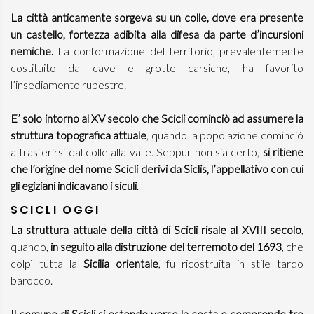
La città anticamente sorgeva su un colle, dove era presente
un castello, fortezza adibita alla difesa da parte d’incursioni
nemiche.
La conformazione del territorio, prevalentemente
costituito da cave e grotte carsiche, ha favorito
l’insediamento rupestre.
E’ solo intorno al XV secolo che Scicli cominciò ad assumere la
struttura topografica attuale
, quando la popolazione cominciò
a trasferirsi dal colle alla valle. Seppur non sia certo,
si ritiene
che l’origine del nome Scicli derivi da Siclis, l’appellativo con cui
gli egiziani indicavano i siculi
.
SCICLI OGGI
La struttura attuale della città di Scicli risale al XVIII secolo
,
quando,
in seguito alla distruzione del terremoto del 1693
, che
colpì tutta la
Sicilia orientale
, fu ricostruita in stile tardo
barocco.
Il comune di Scicli si estende verso la costa e comprende tre