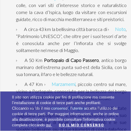
colle, con vari siti d’interesse storico e naturalistico
come la cava d’Ispica, luogo da visitare con escursioni
guidate, ricco di macchia mediterranea e siti preistorici.
A circa 43 km la bellissima città barocca di
Noto
,
“Patrimonio UNESCO”, che oltre per i suoi tesori d’arte
è conosciuta anche per l’Infiorata che si svolge
solitamente nel mese di Maggio.
A 50 Km
Portopalo di Capo Passero
, antico borgo
marinaro dell’estrema punta sud-est della Sicilia, con la
sua tonnara, il faro e le bellezze naturali.
A 47 Km
Marzamemi
, piccolo centro sul mare,
vicino a Portopalo, conosciuto per la bellezza del borgo
Il sito non utilizza cookie per fini di profilazione ma consente
e gli ottimi ristoranti dove gustare il pesce locale.
l’installazione di cookie di terze parti anche profilanti.
A 16 km
Marina di Ragusa
, il cuore dell’estate
Cliccando su 'do il mio consenso', l’utente accetta l’utilizzo dei
cookie di terze parti. Per maggiori informazioni, anche in ordine
Ragusana, dell’ospitalità e del divertimento, con il suo
alla disattivazione, è possibile consultare l'informativa cookie
lungomare pieno di locali, di vita, di eventi e le sue
completa cliccando
qui
DO IL MIO CONSENSO
spiagge bellissime, più di due kilometri di costa dalla foce