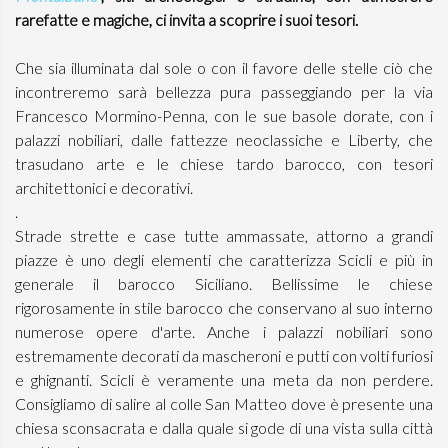
rarefatte e magiche, ci invita a scoprire i suoi tesori.
Che sia illuminata dal sole o con il favore delle stelle ciò che
incontreremo sarà bellezza pura passeggiando per la via
Francesco Mormino-Penna, con le sue basole dorate, con i
palazzi nobiliari, dalle fattezze neoclassiche e Liberty, che
trasudano arte e le chiese tardo barocco, con tesori
architettonici e decorativi.
.
Strade strette e case tutte ammassate, attorno a grandi
piazze è uno degli elementi che caratterizza Scicli e più in
generale il barocco Siciliano. Bellissime le chiese
rigorosamente in stile barocco che conservano al suo interno
numerose opere d'arte. Anche i palazzi nobiliari sono
estremamente decorati da mascheroni e putti con volti furiosi
e ghignanti. Scicli è veramente una meta da non perdere.
Consigliamo di salire al colle San Matteo dove è presente una
chiesa sconsacrata e dalla quale si gode di una vista sulla città