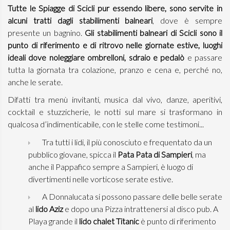
Tutte le Spiagge di Scicli pur essendo libere, sono servite in
alcuni tratti dagli stabilimenti balneari
, dove è sempre
presente un bagnino.
Gli stabilimenti balneari di Scicli sono il
punto di riferimento e di ritrovo nelle giornate estive, luoghi
ideali dove noleggiare ombrelloni, sdraio e pedalò
e passare
tutta la giornata tra colazione, pranzo e cena e, perché no,
anche le serate.
Difatti tra menù invitanti, musica dal vivo, danze, aperitivi,
cocktail e stuzzicherie, le notti sul mare si trasformano in
qualcosa d’indimenticabile, con le stelle come testimoni...
Tra tutti i lidi, il più conosciuto e frequentato da un
pubblico giovane, spicca il
Pata Pata di Sampieri
, ma
anche il Pappafico sempre a Sampieri, è luogo di
divertimenti nelle vorticose serate estive.
A Donnalucata si possono passare delle belle serate
al
lido Aziz
e dopo una Pizza intrattenersi al disco pub. A
Playa grande il
lido chalet Titanic
è punto di riferimento