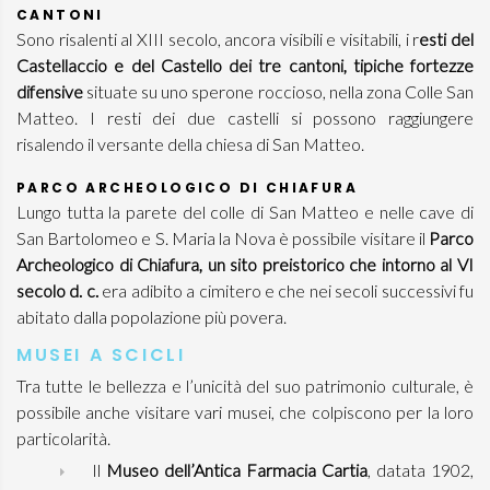
CANTONI
Sono risalenti al XIII secolo, ancora visibili e visitabili, i r
esti del
Castellaccio e del Castello dei tre cantoni, tipiche fortezze
difensive
situate su uno sperone roccioso, nella zona Colle San
Matteo. I resti dei due castelli si possono raggiungere
risalendo il versante della chiesa di San Matteo.
PARCO ARCHEOLOGICO DI CHIAFURA
Lungo tutta la parete del colle di San Matteo e nelle cave di
San Bartolomeo e S. Maria la Nova è possibile visitare il
Parco
Archeologico di Chiafura, un sito preistorico che intorno al VI
secolo d. c.
era adibito a cimitero e che nei secoli successivi fu
abitato dalla popolazione più povera.
MUSEI A SCICLI
Tra tutte le bellezza e l’unicità del suo patrimonio culturale, è
possibile anche visitare vari musei, che colpiscono per la loro
particolarità.
Il
Museo dell’Antica Farmacia Cartia
, datata 1902,