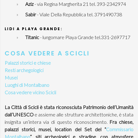
Aziz
- via Regina Margherita 21 tel. 393-2342974
Sabir
- Viale Della Repubblica tel. 3791490738
LIDI A PLAYA GRANDE:
Titanic
- lungomare Playa Grande tel.331-2697717
COSA VEDERE A SCICLI
Palazzi storici e chiese
Resti archegologici
Musei
Luoghi di Montalbano
Cosa vedere vicino Scicli
La Città di Scicli è stata riconosciuta Patrimonio dell’Umanità
dall’UNESCO
e assieme alle strutture architettoniche, è stata
insignita un’intera via di questo riconoscimento.
Fra chiese,
palazzi storici, musei, location del Set del “
Commissario
Montalbano
”, siti archeologici e stradine, con atmosfere